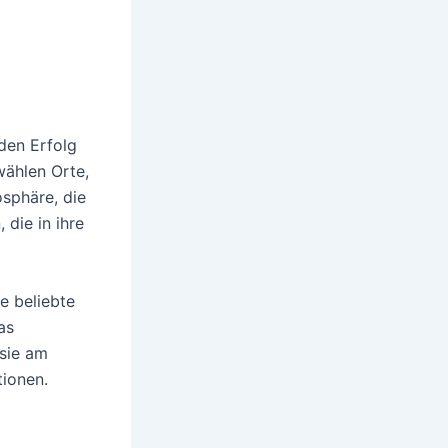
den Erfolg
wählen Orte,
osphäre, die
die in ihre
e beliebte
as
 sie am
tionen.