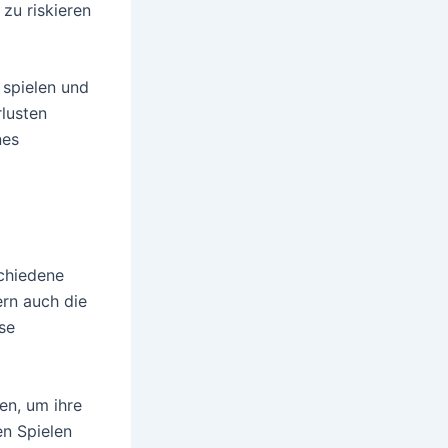
 zu riskieren
 spielen und
rlusten
nes
schiedene
ern auch die
se
en, um ihre
en Spielen