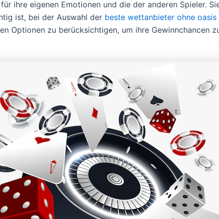
 für ihre eigenen Emotionen und die der anderen Spieler. Si
htig ist, bei der Auswahl der
beste wettanbieter ohne oasis
en Optionen zu berücksichtigen, um ihre Gewinnchancen z