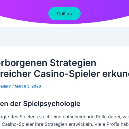
Call us
erborgenen Strategien
greicher Casino-Spieler erku
@admin
/
March 3, 2026
en der Spielpsychologie
ogie des Spielens spielt eine entscheidende Rolle dabei, wi
 Casino-Spieler ihre Strategien entwickeln. Viele Profis hab