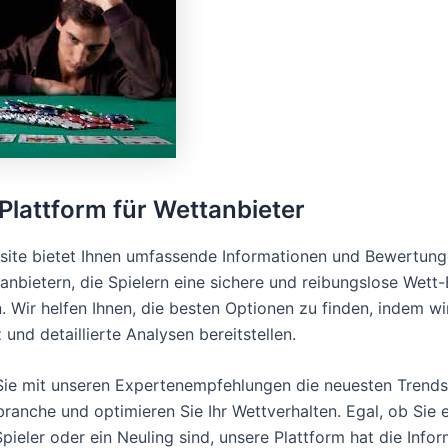
Plattform für Wettanbieter
ite bietet Ihnen umfassende Informationen und Bewertung
anbietern, die Spielern eine sichere und reibungslose Wett
. Wir helfen Ihnen, die besten Optionen zu finden, indem wi
und detaillierte Analysen bereitstellen.
ie mit unseren Expertenempfehlungen die neuesten Trends 
branche und optimieren Sie Ihr Wettverhalten. Egal, ob Sie e
pieler oder ein Neuling sind, unsere Plattform hat die Info