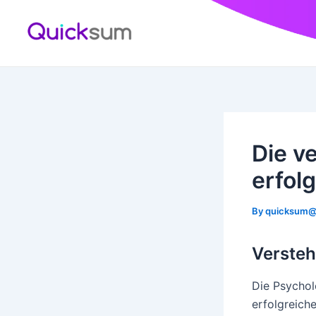
Skip
Post
to
navigation
content
Die v
erfol
By
quicksum
Versteh
Die Psychol
erfolgreiche